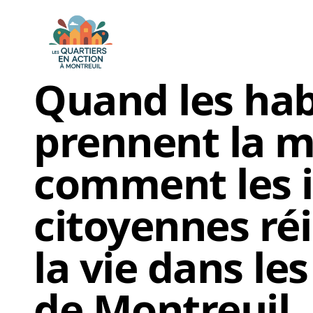
Quand les hab
prennent la m
comment les i
citoyennes ré
la vie dans le
de Montreuil