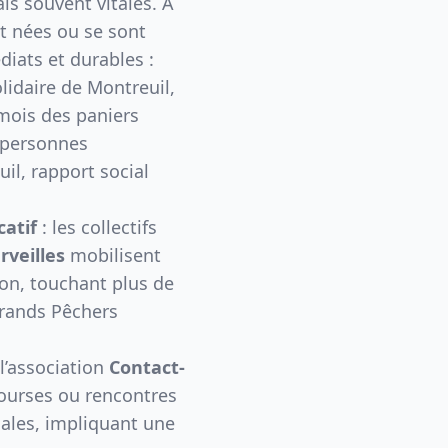
is souvent vitales. À
nt nées ou se sont
iats et durables :
olidaire de Montreuil
,
mois des paniers
0 personnes
uil, rapport social
atif
: les collectifs
rveilles
mobilisent
on, touchant plus de
Grands Pêchers
 l’association
Contact-
courses ou rencontres
iales, impliquant une