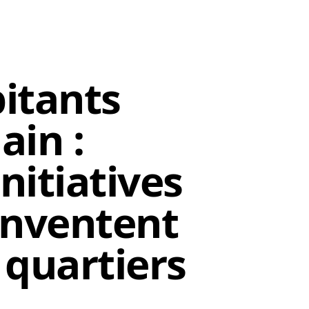
itants
ain :
nitiatives
inventent
s quartiers